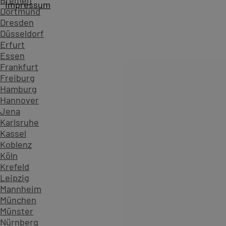
Bremen
Impressum
Dortmund
Dresden
Düsseldorf
Erfurt
Essen
Frankfurt
Freiburg
Hamburg
Hannover
Jena
Karlsruhe
Kassel
Startseite
Kursübersicht ...
Alle SAP - Management Acc
Koblenz
Zahlen, die Vertrauen schaffen - überzeugen Sie sich sel
Köln
Krefeld
234.599
Leipzig
Teilnehmende
Mannheim
904
München
Seminarthemen
Münster
97.964
Nürnberg