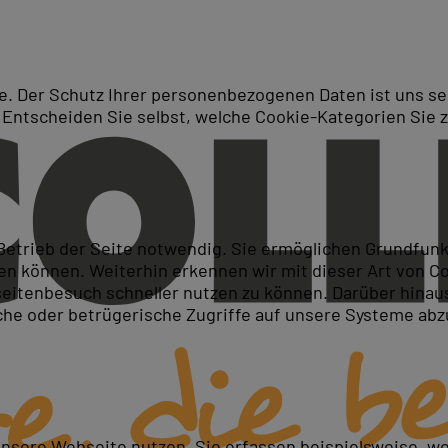
. Der Schutz Ihrer personenbezogenen Daten ist uns seh
 Entscheiden Sie selbst, welche Cookie-Kategorien Sie 
Suche
 Analysis
 Betrieb der Seite notwendig. Sie ermöglichen Grundfun
 können. Weiterhin erkennen wir mit dieser Art von Cook
itenbesuch schneller nutzen zu können. Darüber hinaus
iche oder betrügerische Zugriffe auf unsere Systeme ab
/4HANA verstehen und anwenden
einsetzen
ndierte Entscheidungen erstellen
unsere Webseite nutzen. Sie erfassen beispielsweise, w