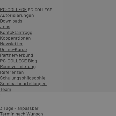
PC-COLLEGE
PC-COLLEGE
Autorisierungen
3 Tage
Downloads
Jobs
2.460,00 € zzgl. MwSt.
Kontaktanfrage
An 1 Standort
Kooperationen
Diesen Kurs als offenes Seminar buchen
Newsletter
Gemeinsam mit Teilnehmenden aus verschiedenen Unt
Online-Kurse
Als Live-Online-Training zu festen Terminen – ideal für
Partnerverbund
PC-COLLEGE Blog
Inhalt erweitern
Raumvermietung
Online
Termin auswählen
Referenzen
Firmenschulung
Schulungsphilosophie
Seminarbeurteilungen
Team
3 Tage - anpassbar
Termin nach Wunsch